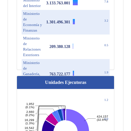
Ministerio
7.8
3.133.763.001
del Interior
Ministerio
de
3.2
1.301.496.301
Economía y
Finanzas
Ministerio
de
0.5
209.380.128
Relaciones
Exteriores
Ministerio
de
1.9
Ganadería,
763.722.177
Agricultura
Unidades Ejecutoras
y Pesca
Ministerio
de Industria,
1.2
485.212.017
Energía y
1,952
(0.1%)
Minería
2,660
(0.2%)
424,157
Ministerio
0.0
7.399.612
(32.6%)
16,299
de Turismo
(1.3%)
16,542
Ministerio