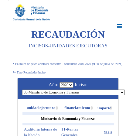
RECAUDACIÓN
INCISOS-UNIDADES EJECUTORAS
* En miles de pesos a valores corrientes - acumulado 2000-2020 (al 30 de junio del 2021)
** Tipo Recaudador Inciso
Año:
Inciso:
unidad ejecutora
financiamiento
importe
Ministerio de Economía y Finanzas
Auditoría Interna de
11-Rentas
75.916
la Nación
Generales