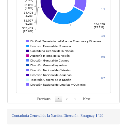
(1.3%)
36,050
de
(2.8%)
1.5
Transporte y
621.446.016
54,498
Obras
(4.2%)
81,027
Públicas
(6.2%)
334,870
(25.7%)
333,439
Ministerio
(25.6%)
de
3.0
1.204.773.999
Educación y
Dir. Gral. Secretaría del Mrio. de Economía y Finanzas
Cultura
Dirección General de Comercio
Contaduría General de la Nación
Ministerio
Auditoría Interna de la Nación
0.9
de Salud
357.207.496
Dirección General de Casinos
Pública
Dirección General Impositiva
Dirección Nacional de Catastro
Ministerio
Dirección Nacional de Aduanas
de Trabajo y
0.2
68.473.774
Tesorería General de la Nación
Seguridad
Dirección Nacional de Loterías y Quinielas
Social
Previous
Next
1
2
3
Contaduría General de la Nación. Dirección: Paraguay 1429