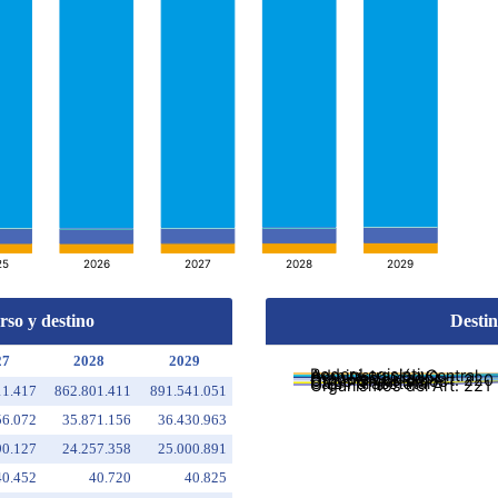
rso y destino
Destin
27
2028
2029
11.417
862.801.411
891.541.051
56.072
35.871.156
36.430.963
90.127
24.257.358
25.000.891
40.452
40.720
40.825