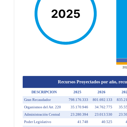
Recursos Proyectados por año, recu
DESCRIPCION
2025
2026
20
Gran Recaudador
798.176.333
801.692.133
835.2
Organismos del Art. 220
35.170.946
34.762.775
35.5
Administración Central
23.280.394
23.013.530
23.5
Poder Legislativo
41.748
40.525