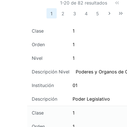
Objetos del Gasto
1-20 de 82 resultados
Áreas Programáticas
1
2
3
4
5
Programas
Clase
1
Proyectos
Orden
1
Instituciones de Derecho
Público No Estatal
Nivel
1
Tipos de Créditos
Descripción Nivel
Poderes y Organos de 
Modificaciones Presupuestales
Institución
01
Normas legales vigentes en el
SIIF
Descripción
Poder Legislativo
Monedas
Clase
1
Recursos
Orden
1