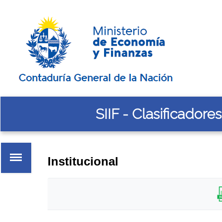
SIIF - Clasificadores
Sobrescribir
enlaces
de
Institucional
ayuda
a
la
Instituciones
navegación
Fuentes de Financiamiento