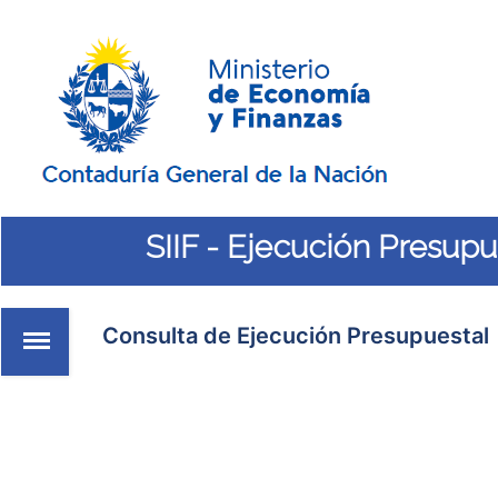
SIIF - Ejecución Presupu
Sobrescribir
enlaces
Consulta de Ejecución Presupuestal
de
ayuda
a
la
navegación
Consultar Ejecución
Presupuestal CGN
Consultar Ejecución