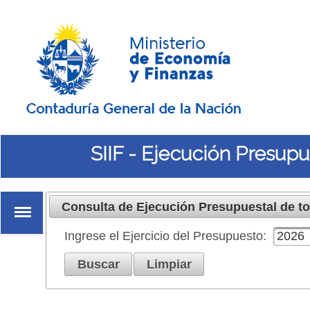
SIIF - Ejecución Presupu
Sobrescribir
enlaces
Consulta de Ejecución Presupuestal de to
de
ayuda
a
Ingrese el Ejercicio del Presupuesto:
2026
la
navegación
Consultar Ejecución
Buscar
Limpiar
Presupuestal CGN
Consultar Ejecución